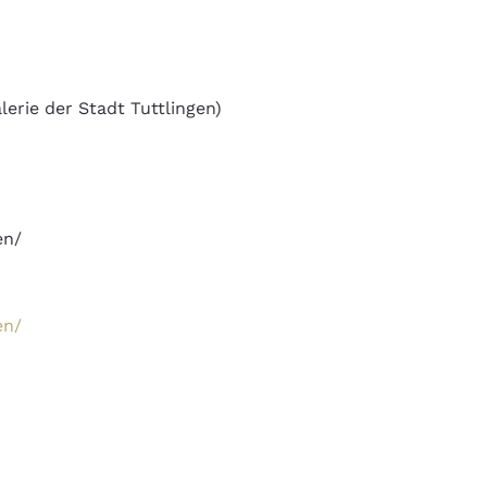
erie der Stadt Tuttlingen)
en/
en/